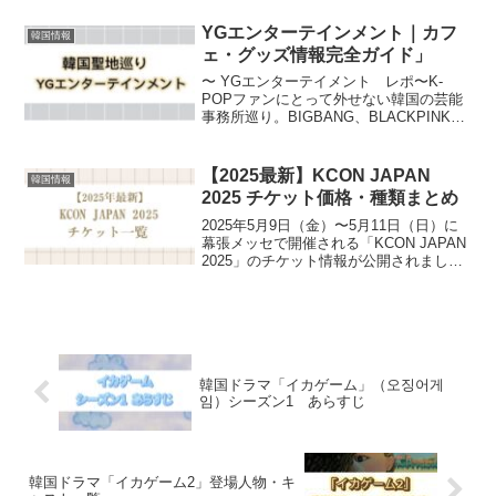
ァンミーティングが早速も2026年日本・
東京で開催決定！イ・チェミン ファン
YGエンターテインメント｜カフ
韓国情報
ミーティン...
ェ・グッズ情報完全ガイド」
〜 YGエンターテイメント レポ〜K-
POPファンにとって外せない韓国の芸能
事務所巡り。BIGBANG、BLACKPINK、
TREASURE、BABYMONSTERなどが所
属する「YGエンターテインメント」は、
その中でも特に注目されるスポッ...
【2025最新】KCON JAPAN
韓国情報
2025 チケット価格・種類まとめ
2025年5月9日（金）〜5月11日（日）に
幕張メッセで開催される「KCON JAPAN
2025」のチケット情報が公開されまし
た！今年はチケットの種類が多く、どの
チケットを選べばいいのか迷ってしまう
方も多いのではないでしょうか？この記
事で...
韓国ドラマ「イカゲーム」（오징어게
임）シーズン1 あらすじ
韓国ドラマ「イカゲーム2」登場人物・キ