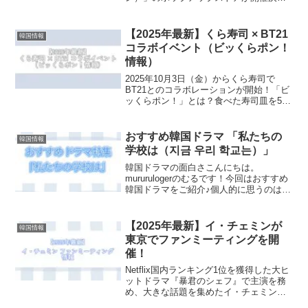
定。BTS ジン 「IGIN」ポップアップス
トア 詳細日本に初上陸したものの即日
完売した、話題のお酒が日本にポップア
【2025年最新】くら寿司 × BT21
韓国情報
ップとして、...
コラボイベント（ビッくらポン！
情報）
2025年10月3日（金）からくら寿司で
BT21とのコラボレーションが開始！「ビ
ッくらポン！」とは？食べた寿司皿を5枚
投入すると、ゲームがスタートされる。
画面を見て、"あたり"が出たらオリジナ
ルグッズがもらえるシステム。※ビッく
おすすめ韓国ドラマ 「私たちの
韓国情報
らポン！はゲ...
学校は（지금 우리 학교는）」
韓国ドラマの面白さこんにちは。
mururulogerのむるです！今回はおすすめ
韓国ドラマをご紹介♪個人的に思うのは、
韓国ドラマは1話から面白い！というより
か話を重ねるごとに面白いという印象で
す！1話から面白いものももちろんあると
【2025年最新】イ・チェミンが
韓国情報
思いますが、...
東京でファンミーティングを開
催！
Netflix国内ランキング1位を獲得した大ヒ
ットドラマ『暴君のシェフ』で主演を務
め、大きな話題を集めたイ・チェミン。
今、人気沸騰中の俳優イ・チェミンのフ