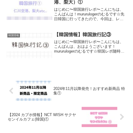
日韓国に行ってきたので、今回は、レポ
記事となります！1つにまとめるには多す
ぎるので、何個かに記事を分けさせて頂
きます！また、行った場所の情報まとめ
【韓国情報】韓国旅行記③
韓国情報
もご紹介予...
はじめに〜韓国旅行レポ〜こんにちは、
こんばんは、おはようございます！
mururulogerのむるです☆韓国レポ随時更
新中!!ページの"関連ページ"に掲載してお
りますので、そちらからご確認くださ
い。今回は、有名な市場、クァンジャン
市場やK-p...
2024年11月以降発売！おすすめ新商品 特
集①
【2024 カプホ情報】NCT WISH サクヤ
センイルカフェ(韓国)①
ホーム
韓国情報