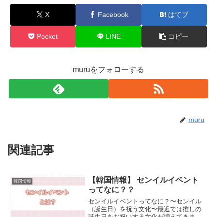
Pocket
LINE
コピー
muruをフォローする
muru
関連記事
【韓国情報】 センイルイベント
韓国情報
ってなに？？
センイルイベントってなに？〜センイル
（誕生日）を祝う文化〜最近では推しの
誕生日をお祝いする文化が増えてきまし
た。アニメやゲームのキャラクターをお
祝いしたり、好きなアーティストや俳優
さんをお祝いしたりと！オタ活の一部で
YGエンターテインメント｜カフ