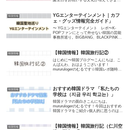
韓国情報
あり、同じアーティストを...
ェ・グッズ情報完全ガイド」
〜 YGエンターテイメント レポ〜K-
POPファンにとって外せない韓国の芸能
事務所巡り。BIGBANG、BLACKPINK、
TREASURE、BABYMONSTERなどが所
属する「YGエンターテインメント」は、
その中でも特に注目されるスポッ...
【韓国情報】韓国旅行記②
韓国情報
はじめに〜韓国ブログ〜こんにちは、こ
んばんわ、おはようございます！
mururulogerのむるです☆韓国レポ随時更
新中!!関連ページに掲載しておりますの
で、良ければご覧ください♩こちらのペ
ージでは、まだまだ明洞の巡った場所が
あるのでレポして...
おすすめ韓国ドラマ 「私たちの
韓国情報
学校は（지금 우리 학교는）」
韓国ドラマの面白さこんにちは。
mururulogerのむるです！今回はおすすめ
韓国ドラマをご紹介♪個人的に思うのは、
韓国ドラマは1話から面白い！というより
か話を重ねるごとに面白いという印象で
す！1話から面白いものももちろんあると
【韓国情報】韓国旅行記（仁川空
韓国情報
思いますが、...
港、梨大）①
はじめに〜韓国旅行レポ〜こんにちは、
こんばんは！mururulogerのむるです☆先