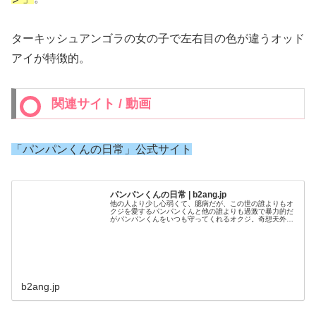
ターキッシュアンゴラの女の子で左右目の色が違うオッド
アイが特徴的。
関連サイト / 動画
「パンパンくんの日常」公式サイト
パンパンくんの日常 | b2ang.jp
他の人より少し心弱くて、臆病だが、この世の誰よりもオ
クジを愛するパンパンくんと他の誰よりも過激で暴力的だ
がパンパンくんをいつも守ってくれるオクジ。奇想天外な
カップルの風変りな日常をお届けします。
b2ang.jp
「パンパンくんの日常」Youtube