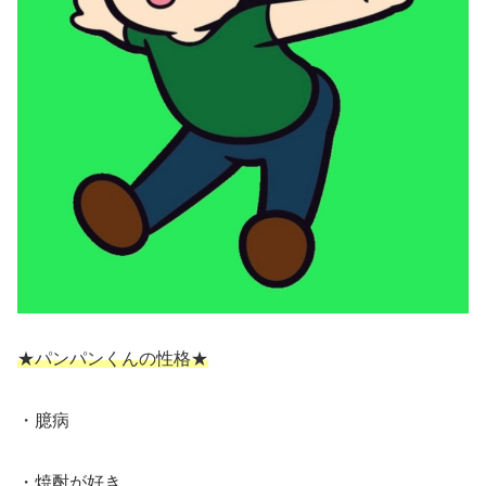
★パンパンくんの性格★
・臆病
・焼酎が好き