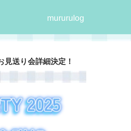
mururulog
TY お見送り会詳細決定！