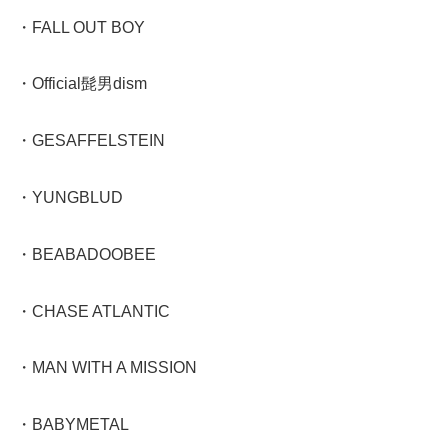
・FALL OUT BOY
・Official髭男dism
・GESAFFELSTEIN
・YUNGBLUD
・BEABADOOBEE
・CHASE ATLANTIC
・MAN WITH A MISSION
・BABYMETAL