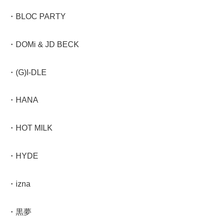
・BLOC PARTY
・DOMi & JD BECK
・(G)I-DLE
・HANA
・HOT MILK
・HYDE
・izna
・黒夢