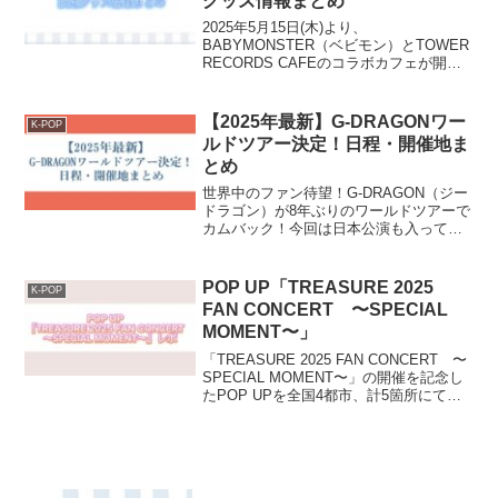
グッズ情報まとめ
2025年5月15日(木)より、
BABYMONSTER（ベビモン）とTOWER
RECORDS CAFEのコラボカフェが開催
決定！東京・大阪を皮切りに、名古屋・
福岡を含む全国4店舗で順次スタートしま
す。本記事では、コラボカフェ限定グッ
【2025年最新】G-DRAGONワー
K-POP
ズ情報...
ルドツアー決定！日程・開催地ま
とめ
世界中のファン待望！G-DRAGON（ジー
ドラゴン）が8年ぶりのワールドツアーで
カムバック！今回は日本公演も入ってい
るので、待望の公演となること間違いな
し！G-DRAGONワールドツアー2025が決
定！韓国の人気グループ
POP UP「TREASURE 2025
K-POP
【BIGBANG（ビ...
FAN CONCERT 〜SPECIAL
MOMENT〜」
「TREASURE 2025 FAN CONCERT 〜
SPECIAL MOMENT〜」の開催を記念し
たPOP UPを全国4都市、計5箇所にて開
催が決定！2025年4月26日（土）から3箇
所目となる名古屋のPOP UPに行ってき
ましたので、...