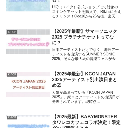
る！
UIQ（ユイク）公式ショップにて対象の
スキンケアセットを購入で、RIIZEに会え
るチャンス！Qoo10から25名様、楽天か
ら5名様が当たる！対象商品＼未公開トレ
カもついてくる！／【Aセット】・ビタC
ダークスポットセラム30ml・ビタC黒ク
【2025年最新】サマーソニック
K-POP
マ...
2025 プラチナチケットってな
に？
日本アーティストだけでなく、海外アー
ティストも出演するSUMMER SONIC
2025。そんな最大級の音楽フェスが今年
(2025年)も東京と大阪で開催決定！！当
ページでは、サマーソニックのプラチナ
チケットについてまとめました！プラチ
【2025年最新】KCON JAPAN
K-POP
ナ限定...
2025アーティスト別出演日まと
め②
人気が高まっている「KCON JAPAN
2025」。続々とアーティストの出演日が
発表されています。現時点
（※2025.03.16）で発表されてるアーテ
ィスト別出演日をまとめました！
「KCON JAPAN 2025」とは？KCON
【2025最新】BABYMONSTER
K-POP
JAPA...
タワレコカフェコラボ決定！限定