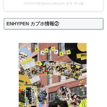
여의즈카페⁡⁡(@yoizcafe)님의 공유 게시물
ENHYPEN カプホ情報②