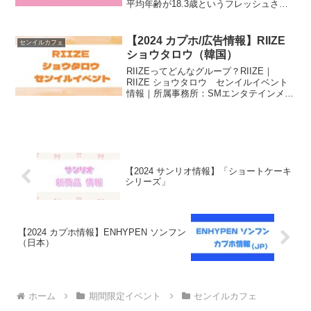
平均年齢が18.3歳というフレッシュさの
あるグループ。【所属事務所】SMエンタ
ーテインメント【メンバー】ユウシ、リ
ョウ、サクヤ→日本人メンバーシオン、
【2024 カプホ/広告情報】RIIZE
センイルカフェ
ジェ...
ショウタロウ（韓国）
RIIZEってどんなグループ？RIIZE｜
RIIZE ショウタロウ センイルイベント
情報｜所属事務所：SMエンタテインメン
トメンバー：ショウタロウ、ウンソク、
ソンチャン、ウォンビン、ソヒ、アント
ンデビュー：2023年9月4日（韓国）
202...
【2024 サンリオ情報】「ショートケーキ
シリーズ」
【2024 カプホ情報】ENHYPEN ソンフン
（日本）
ホーム
期間限定イベント
センイルカフェ