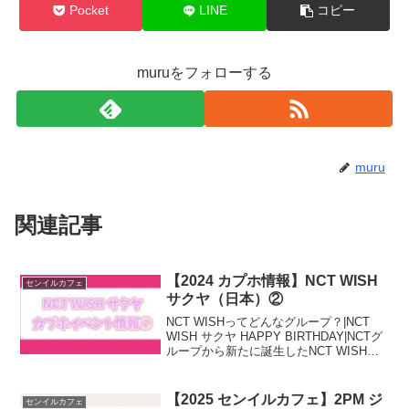
Pocket
LINE
コピー
muruをフォローする
muru
関連記事
【2024 カプホ情報】NCT WISH
センイルカフェ
サクヤ（日本）②
NCT WISHってどんなグループ？|NCT
WISH サクヤ HAPPY BIRTHDAY|NCTグ
ループから新たに誕生したNCT WISH。
平均年齢が18.3歳というフレッシュさの
あるグループ。所属事務所:SMエンター
テインメントメンバ...
【2025 センイルカフェ】2PM ジ
センイルカフェ