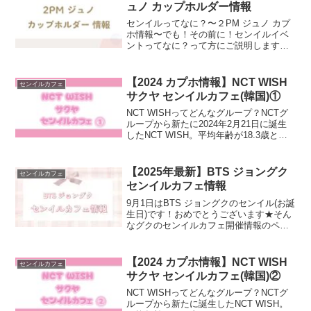
ュノ カップホルダー情報
センイルってなに？〜２PM ジュノ カプ
ホ情報〜でも！その前に！センイルイベ
ントってなに？って方にご説明します
★「センイル（생일）」とは・・・日本
語訳で「誕生日」という意味です。セン
イルカフェとは・・・そんな誕生日をお
【2024 カプホ情報】NCT WISH
センイルカフェ
祝いするイベントを開催...
サクヤ センイルカフェ(韓国)①
NCT WISHってどんなグループ？NCTグ
ループから新たに2024年2月21日に誕生
したNCT WISH。平均年齢が18.3歳とい
うフレッシュさのあるグループ。所属事
務所:SMエンターテインメントメンバー:
ユウシ、リョウ、サクヤ→日本人メ...
【2025年最新】BTS ジョングク
センイルカフェ
センイルカフェ情報
9月1日はBTS ジョングクのセンイル(お誕
生日)です！おめでとうございます★そん
なグクのセンイルカフェ開催情報のペー
ジです。BTS ジョングク センイルカフェ
情報①【開催日】2025/08/23~ 配布
2025/08/28~09/02 装...
【2024 カプホ情報】NCT WISH
センイルカフェ
サクヤ センイルカフェ(韓国)②
NCT WISHってどんなグループ？NCTグ
ループから新たに誕生したNCT WISH。